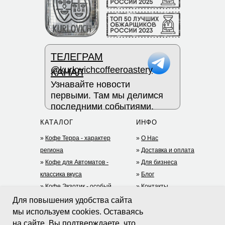
ТЕЛЕГРАМ
@kurlovichcoffeeroastery
КАНАЛ
Узнавайте новости
первыми. Там мы делимся
последними событиями.
КАТАЛОГ
ИНФО
»
Кофе Терра - характер
»
О Нас
региона
»
Доставка и оплата
»
Кофе для Автоматов -
»
Для бизнеса
классика вкуса
»
Блог
»
Кофе Экзотик - особый
»
Контакты
опыт
+7 (977) 935-75-05
Для повышения удобства сайта
»
Дрип-кофе
(TG)
мы используем cookies. Оставаясь
»
Чай
riga@mycoffey.ru
на сайте, Вы подтверждаете, что