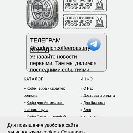
ТЕЛЕГРАМ
@kurlovichcoffeeroastery
КАНАЛ
Узнавайте новости
первыми. Там мы делимся
последними событиями.
КАТАЛОГ
ИНФО
»
Кофе Терра - характер
»
О Нас
региона
»
Доставка и оплата
»
Кофе для Автоматов -
»
Для бизнеса
классика вкуса
»
Блог
»
Кофе Экзотик - особый
»
Контакты
опыт
+7 (977) 935-75-05
Для повышения удобства сайта
»
Дрип-кофе
(TG)
мы используем cookies. Оставаясь