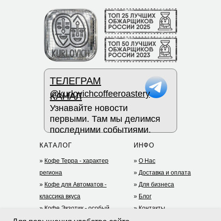
ТЕЛЕГРАМ
@kurlovichcoffeeroastery
КАНАЛ
Узнавайте новости
первыми. Там мы делимся
последними событиями.
КАТАЛОГ
ИНФО
»
Кофе Терра - характер
»
О Нас
региона
»
Доставка и оплата
»
Кофе для Автоматов -
»
Для бизнеса
классика вкуса
»
Блог
»
Кофе Экзотик - особый
»
Контакты
опыт
+7 (977) 935-75-05