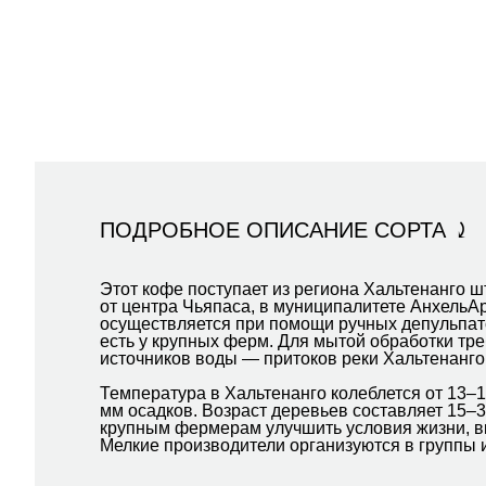
ПОДРОБНОЕ ОПИСАНИЕ СОРТА ⤸
Этот кофе поступает из региона Хальтенанго ш
от центра Чьяпаса, в муниципалитете АнхельА
осуществляется при помощи ручных депульпат
есть у крупных ферм. Для мытой обработки тр
источников воды — притоков реки Хальтенанго
Температура в Хальтенанго колеблется от 13–1
мм осадков. Возраст деревьев составляет 15–3
крупным фермерам улучшить условия жизни, вк
Мелкие производители организуются в группы 