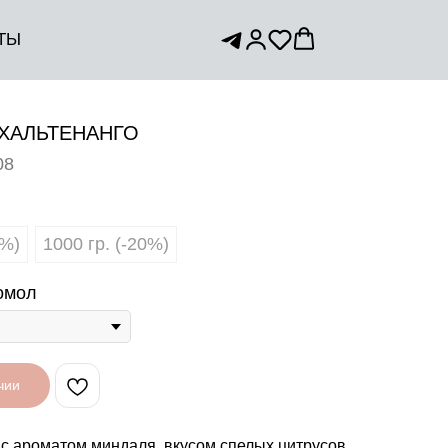
ТЫ
ХАЛЬТЕНАНГО
08
0%)
1000 гр. (-20%)
омол
чии
с ароматом миндаля, вкусом спелых цитрусов