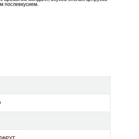
м послевкусием.
О
ПФРУТ