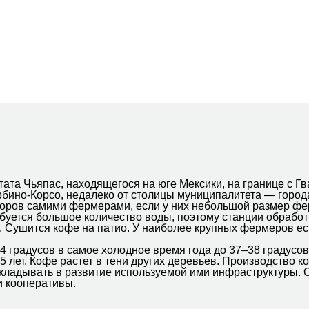
тата Чьяпас, находящегося на юге Мексики, на границе с Гв
рбино-Корсо, недалеко от столицы муниципалитета — город
оров самими фермерами, если у них небольшой размер фер
ебуется большое количество воды, поэтому станции обраб
. Сушится кофе на патио. У наиболее крупных фермеров ес
4 градусов в самое холодное время года до 37–38 градусов
5 лет. Кофе растет в тени других деревьев. Производство 
ладывать в развитие используемой ими инфраструктуры. О
и кооперативы.