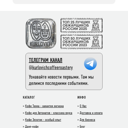
ТЕЛЕГРАМ КАНАЛ
@kurlovichcoffeeroastery
Узнавайте новости первыми. Там мы
делимся последними событиями.
КАТАЛОГ
ИНФО
»
Кофе Терра - характер региона
»
О Нас
»
Кофе для Автоматов - классика вкуса
»
Доставка и оплата
»
Кофе Экзотик - особый опыт
»
Для бизнеса
»
Дрип-кофе
»
Блог