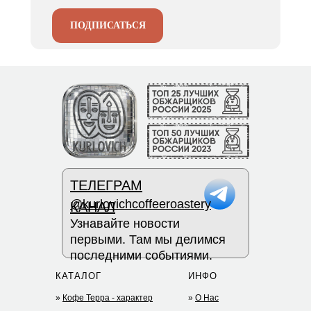
ПОДПИСАТЬСЯ
ТЕЛЕГРАМ
@kurlovichcoffeeroastery
КАНАЛ
Узнавайте новости
первыми. Там мы делимся
последними событиями.
КАТАЛОГ
ИНФО
»
Кофе Терра - характер
»
О Нас