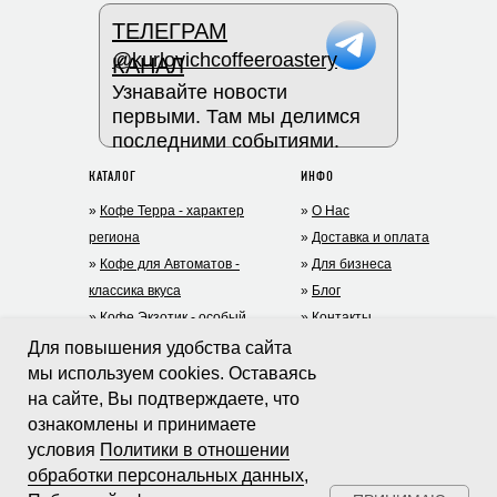
ТЕЛЕГРАМ
@kurlovichcoffeeroastery
КАНАЛ
Узнавайте новости
первыми. Там мы делимся
последними событиями.
КАТАЛОГ
ИНФО
»
Кофе Терра - характер
»
О Нас
региона
»
Доставка и оплата
»
Кофе для Автоматов -
»
Для бизнеса
классика вкуса
»
Блог
»
Кофе Экзотик - особый
»
Контакты
опыт
+7 (977) 935-75-05
Для повышения удобства сайта
»
Дрип-кофе
(TG)
мы используем cookies. Оставаясь
на сайте, Вы подтверждаете, что
»
Чай
riga@mycoffey.ru
ДОКУМЕНТЫ
ознакомлены и принимаете
»
Какао и шоколад
»
Политика в отношении обработки
условия
Политики в отношении
»
Заваривание кофе
персональных данных
обработки персональных данных
,