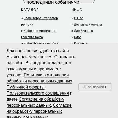
последними событиями.
КАТАЛОГ
ИНФО
»
Кофе Терра - характер
»
О Нас
региона
»
Доставка и оплата
»
Кофе для Автоматов -
»
Для бизнеса
классика вкуса
»
Блог
»
Кофе Экзотик - особый
»
Контакты
опыт
+7 (977) 935-75-05
Для повышения удобства сайта
»
Дрип-кофе
(TG)
мы используем cookies. Оставаясь
на сайте, Вы подтверждаете, что
»
Чай
riga@mycoffey.ru
ДОКУМЕНТЫ
ознакомлены и принимаете
»
Какао и шоколад
»
Политика в отношении обработки
условия
Политики в отношении
»
Заваривание кофе
персональных данных
обработки персональных данных
,
Публичной оферты
»
Публичная оферта
,
ПРИНИМАЮ
Пользовательского соглашения
и
»
Пользовательское соглашение
даете
Согласие на обработку
»
Согласие на обработку персональных
персональных данных
,
Согласие
данных
на обработку персональных
»
Согласие на обработку персональных
данных, собираемых