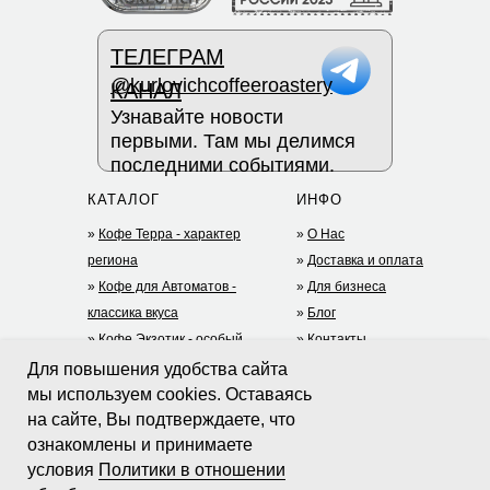
ТЕЛЕГРАМ
@kurlovichcoffeeroastery
КАНАЛ
Узнавайте новости
первыми. Там мы делимся
последними событиями.
КАТАЛОГ
ИНФО
»
Кофе Терра - характер
»
О Нас
региона
»
Доставка и оплата
»
Кофе для Автоматов -
»
Для бизнеса
классика вкуса
»
Блог
»
Кофе Экзотик - особый
»
Контакты
опыт
+7 (977) 935-75-05
Для повышения удобства сайта
»
Дрип-кофе
(TG)
мы используем cookies. Оставаясь
на сайте, Вы подтверждаете, что
»
Чай
riga@mycoffey.ru
ДОКУМЕНТЫ
ознакомлены и принимаете
»
Какао и шоколад
»
Политика в отношении обработки
условия
Политики в отношении
»
Заваривание кофе