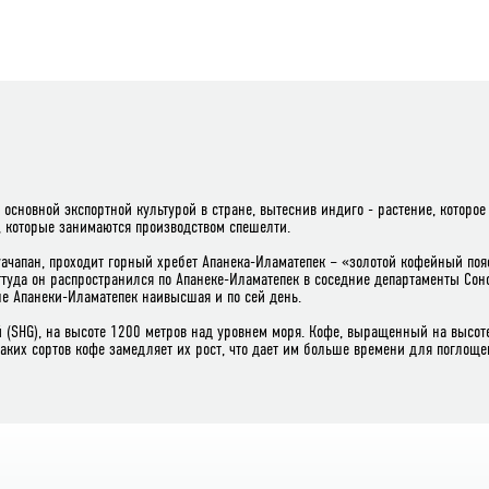
л основной экспортной культурой в стране, вытеснив индиго - растение, котор
 которые занимаются производством спешелти.
уачапан, проходит горный хребет Апанека-Иламатепек – «золотой кофейный поя
ттуда он распространился по Апанеке-Иламатепек в соседние департаменты Сонс
не Апанеки-Иламатепек наивысшая и по сей день.
(SHG), на высоте 1200 метров над уровнем моря. Кофе, выращенный на высоте о
 таких сортов кофе замедляет их рост, что дает им больше времени для поглощ