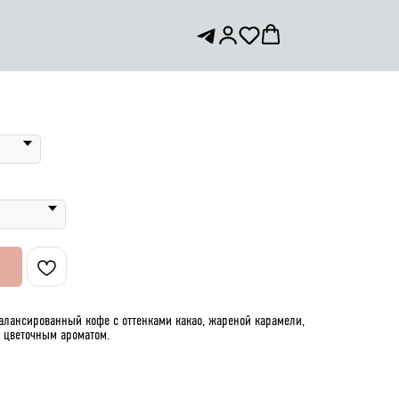
Р АУАЧАПАН
алансированный кофе с оттенками какао, жареной карамели,
м цветочным ароматом.