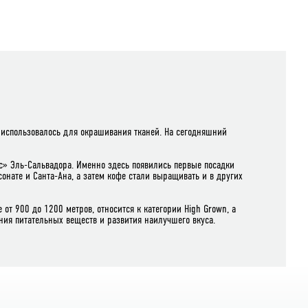
ое использовалось для окрашивания тканей. На сегодняшний
с» Эль-Сальвадора. Именно здесь появились первые посадки
онате и Санта-Ана, а затем кофе стали выращивать и в других
т 900 до 1200 метров, относится к категории High Grown, а
ения питательных веществ и развития наилучшего вкуса.