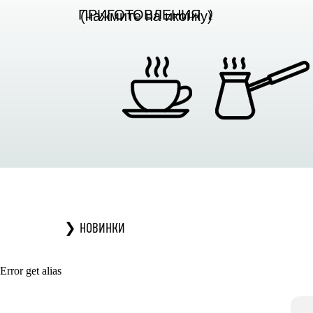
ПРИГОТОВЛЕНИЯ ⤸
(нажмите на иконку)
❯ НОВИНКИ
Error get alias