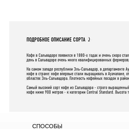
ПОДРОБНОЕ ОПИСАНИЕ СОРТА ⤸
Кофе в Сальвадоре появился в 1880-х годах и очень скоро ста
день в Сальвадоре очень много квалифицированных фермеров,
На самом западе республики Эль-Сальвадор, в департаменте А
кофе в стране: кофе впервые стали выращивать в Ауачапане, о
областях Эль-Сальвадора. Плотность кофейных посадок в райо
Самый высокий сорт кофе из Сальвадора - строго выращенный 
кофе ниже 900 метров - к категории Central Standard. Высота
CПОСОБЫ